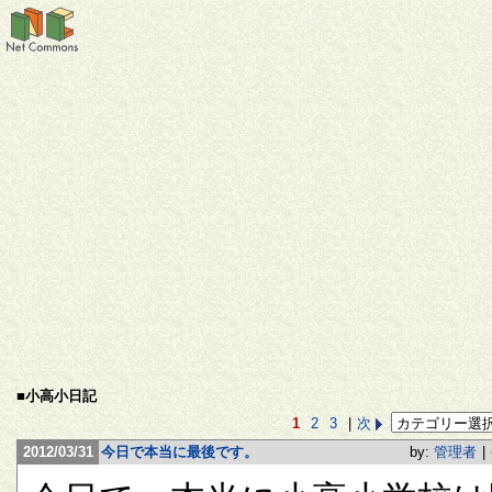
■小高小日記
1
2
3
|
次
2012/03/31
今日で本当に最後です。
by:
管理者
|