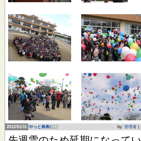
2012/01/31
やっと発表に
by:
管理者
|
先週雪のため延期になって