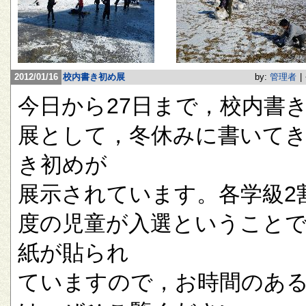
2012/01/16
校内書き初め展
by:
管理者
|
今日から27日まで，校内書
展として，冬休みに書いて
き初めが
展示されています。各学級2
度の児童が入選ということ
紙が貼られ
ていますので，お時間のあ