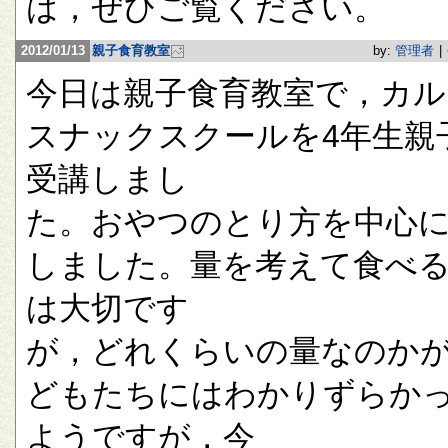
は，ぜひご覧ください。
2012/01/13
親子食育教室
by:
管理者
|
今日は親子食育教室で，カル
スナックスクールを4年生親
受講しまし
た。おやつのとり方を中心
しました。量を考えて食べ
は大切です
が，どれくらいの量なのか
どもたちにはわかりずらか
ようですが，今