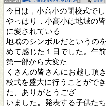
2012/03/11
閉校式 ご協力ありがとうございました
by:
管理者
|
今日は，小高小の閉校式でし
やっぱり，小高小は地域の
に愛されている
地域のシンボルだというの
めて感じた１日でした。午
第一部から大変た
くさんの皆さんにお越し頂
校式を盛大に行うことがで
た。ありがとうござ
いました。発表する子供た