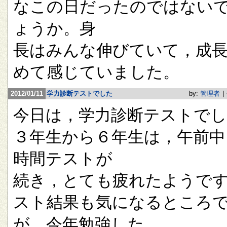
なこの日だったのではない
ょうか。身
長はみんな伸びていて，成
めて感じていました。
2012/01/11
学力診断テストでした
by:
管理者
|
今日は，学力診断テストで
３年生から６年生は，午前中
時間テストが
続き，とても疲れたようで
スト結果も気になるところ
が，今年勉強した