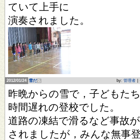
ていて上手に
演奏されました。
2012/01/24
雪だ
by:
管理者
|
昨晩からの雪で，子どもたち
時間遅れの登校でした。
道路の凍結で滑るなど事故が
されましたが，みんな無事