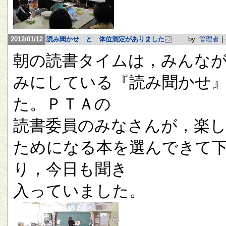
2012/01/12
読み聞かせ と 体位測定がありました
by:
管理者
|
朝の読書タイムは，みんな
みにしている『読み聞かせ
た。ＰＴＡの
読書委員のみなさんが，楽
ためになる本を選んできて
り，今日も聞き
入っていました。