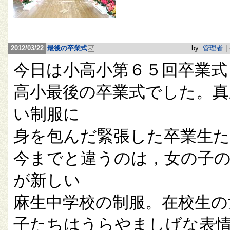
2012/03/22
最後の卒業式
by:
管理者
|
今日は小高小第６５回卒業式
高小最後の卒業式でした。真
い制服に
身を包んだ緊張した卒業生
今までと違うのは，女の子
が新しい
麻生中学校の制服。在校生の
子たちはうらやましげな表