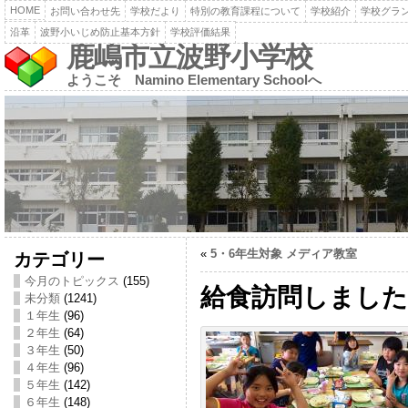
HOME
お問い合わせ先
学校だより
特別の教育課程について
学校紹介
学校グラ
沿革
波野小いじめ防止基本方針
学校評価結果
鹿嶋市立波野小学校
ようこそ Namino Elementary Schoolへ
«
5・6年生対象 メディア教室
カテゴリー
今月のトピックス
(155)
給食訪問しました(
未分類
(1241)
１年生
(96)
２年生
(64)
３年生
(50)
４年生
(96)
５年生
(142)
６年生
(148)