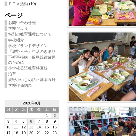
ＰＴＡ活動
(10)
ページ
お問い合わせ先
学校だより
特別の教育課程について
学校紹介
学校グランドデザイン
「波野っ子」生活のきまり
不祥事根絶・服務規律確保
のために
小学校英語教育特区校
沿革
波野小いじめ防止基本方針
学校評価結果
2026年8月
月
火
水
木
金
土
日
1
2
3
4
5
6
7
8
9
10
11
12
13
14
15
16
17
18
19
20
21
22
23