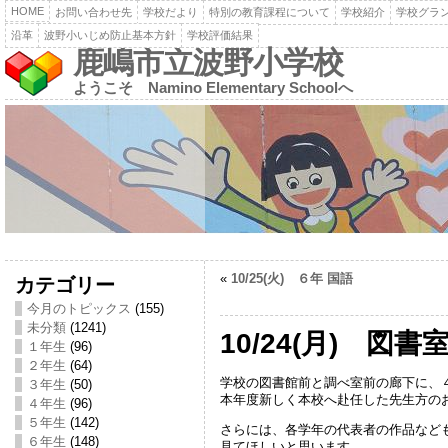
HOME
お問い合わせ先
学校だより
特別の教育課程について
学校紹介
学校グラ
沿革
波野小いじめ防止基本方針
学校評価結果
鹿嶋市立波野小学校
ようこそ Namino Elementary Schoolへ
«
10/25(火) ６年 国語
カテゴリー
今月のトピックス
(155)
未分類
(1241)
10/24(月) 図
１年生
(96)
２年生
(64)
学校の図書館前と調べ室前の廊下に、
３年生
(50)
本年度新しく本校へ赴任した先生方の
４年生
(96)
５年生
(142)
さらには、各学年の代表者の作品など
６年生
(148)
見てほしいと思います。