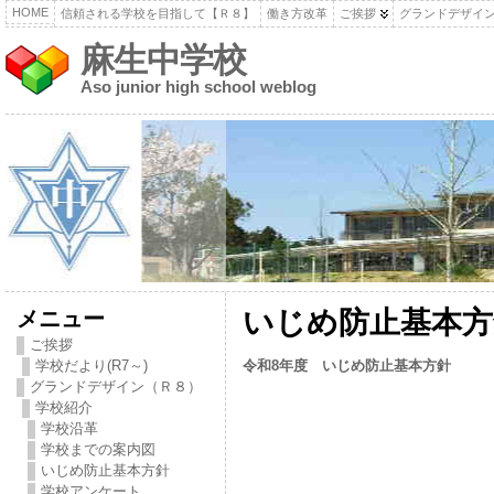
HOME
信頼される学校を目指して【Ｒ８】
働き方改革
ご挨拶
グランドデザイ
麻生中学校
Aso junior high school weblog
メニュー
いじめ防止基本方
ご挨拶
令和8年度 いじめ防止基本方針
学校だより(R7～)
グランドデザイン（Ｒ８）
学校紹介
学校沿革
学校までの案内図
いじめ防止基本方針
学校アンケート