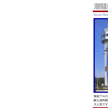
Siosai Ha
海抜77ｍ
郷土資料館
大人気です