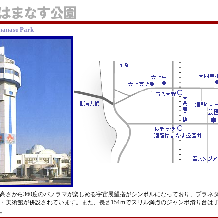
manasu Park
の高さから360度のパノラマが楽しめる宇宙展望搭がシンボルになっており、プラネ
・美術館が併設されています。また、長さ154ｍでスリル満点のジャンボ滑り台は
。