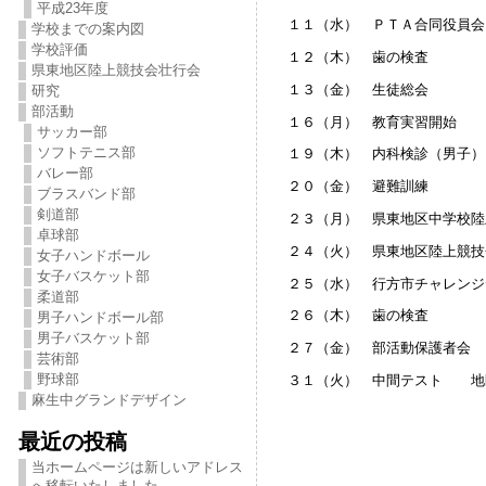
平成23年度
１１（水） ＰＴＡ合同役員会
学校までの案内図
学校評価
１２（木） 歯の検査
県東地区陸上競技会壮行会
１３（金） 生徒総会
研究
部活動
１６（月） 教育実習開始
サッカー部
ソフトテニス部
１９（木） 内科検診（男子）
バレー部
２０（金） 避難訓練
ブラスバンド部
剣道部
２３（月） 県東地区中学校陸
卓球部
２４（火） 県東地区陸上競技
女子ハンドボール
女子バスケット部
２５（水） 行方市チャレンジ
柔道部
２６（木） 歯の検査
男子ハンドボール部
男子バスケット部
２７（金） 部活動保護者会
芸術部
野球部
３１（火） 中間テスト 地
麻生中グランドデザイン
最近の投稿
当ホームページは新しいアドレス
へ移転いたしました。