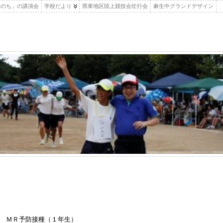
いのち」の講演会
学校だより
県東地区陸上競技会壮行会
麻生中グランドデザイン
 ＭＲ予防接種（１年生）