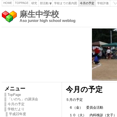
HOME
TOPPAGE
研究
部活動
学校までの案内図
今月の予定
学校評価
「
麻生中学校
Aso junior high school weblog
メニュー
今月の予定
TopPage
「いのち」の講演会
５月の予定
今月の予定
６（金） 委員会活動
学校だより
平成22年度
１０（火） 内科検診（女子）