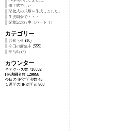
修了式でした
閉校式の式場を作成しました。
生徒朝会で・・・
閉校記念行事（パートⅡ）
カテゴリー
お知らせ
(10)
今日の麻生中
(555)
部活動
(2)
カウンター
全アクセス数 718832
HP訪問者数 129958
今日のHP訪問者数 45
１週間のHP訪問者 903