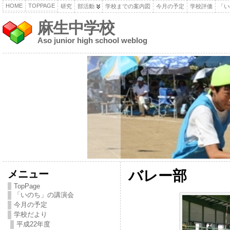
HOME
TOPPAGE
研究
部活動
学校までの案内図
今月の予定
学校評価
「い
麻生中学校
Aso junior high school weblog
メニュー
バレー部
TopPage
「いのち」の講演会
今月の予定
学校だより
平成22年度