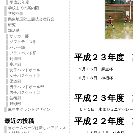
平成23年度
学校までの案内図
学校評価
県東地区陸上競技会壮行会
研究
部活動
サッカー部
ソフトテニス部
バレー部
ブラスバンド部
平成２３年度 
剣道部
卓球部
５月１５日 麻生杯
女子ハンドボール
女子バスケット部
６月１８日 神栖杯
柔道部
男子ハンドボール部
男子バスケット部
平成２３年度 
芸術部
野球部
麻生中グランドデザイン
５月１日 水郷ジュニアバレー
平成２２年度 
最近の投稿
当ホームページは新しいアドレス
１１月１３日 住金杯 ２
へ移転いたしました。