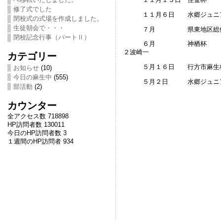
修了式でした
１１月６日 水郷ジュニア
閉校式の式場を作成しました。
生徒朝会で・・・
７月 県東地区総体 準
閉校記念行事（パートⅡ）
６月 神栖杯 １回戦
２波崎一
カテゴリー
５月１６日 行方市麻生
お知らせ
(10)
今日の麻生中
(555)
５月２日 水郷ジュニア
部活動
(2)
カウンター
全アクセス数 718898
HP訪問者数 130011
今日のHP訪問者数 3
１週間のHP訪問者 934