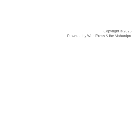
Copyright © 202
Powered by
WordPress
& the
Atahualp